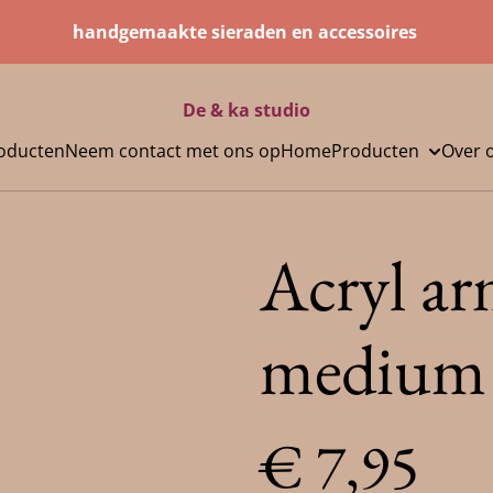
handgemaakte sieraden en accessoires
De & ka studio
oducten
Neem contact met ons op
Home
Producten
Over 
Acryl a
medium
€ 7,95