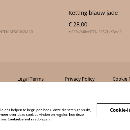
Ketting blauw jade
€ 28,00
ANTEN BESCHIKBAAR
MEER VARIANTEN BESCHIKBAAR
Legal Terms
Privacy Policy
Cookie 
Cookie-i
ie ons helpen te begrijpen hoe u onze diensten gebruikt,
meer over deze cookies vinden en regelen hoe deze
k ons
Cookiebeleid
raadplegen.