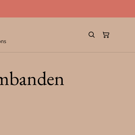
ons
rmbanden