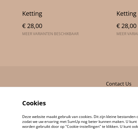
Ketting
Ketting
€ 28,00
€ 28,00
MEER VARIANTEN BESCHIKBAAR
MEER VARI
Contact Us
Cookies
Deze website maakt gebruik van cookies. Dit zijn kleine bestanden d
zodat we uw ervaring met SumUp nog beter kunnen maken. U kunt 
worden gebruikt door op "Cookie-instellingen" te klikken. U kunt oo
©
2026
De & ka studio